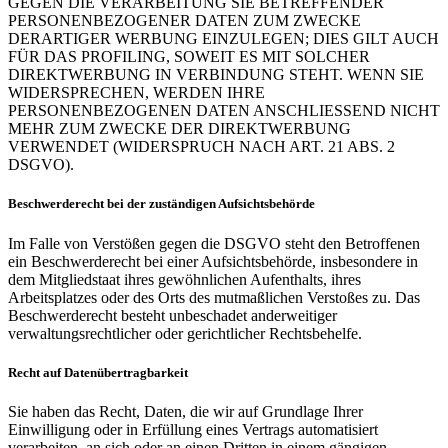
GEGEN DIE VERARBEITUNG SIE BETREFFENDER
PERSONENBEZOGENER DATEN ZUM ZWECKE
DERARTIGER WERBUNG EINZULEGEN; DIES GILT AUCH
FÜR DAS PROFILING, SOWEIT ES MIT SOLCHER
DIREKTWERBUNG IN VERBINDUNG STEHT. WENN SIE
WIDERSPRECHEN, WERDEN IHRE
PERSONENBEZOGENEN DATEN ANSCHLIESSEND NICHT
MEHR ZUM ZWECKE DER DIREKTWERBUNG
VERWENDET (WIDERSPRUCH NACH ART. 21 ABS. 2
DSGVO).
Beschwerderecht bei der zuständigen Aufsichtsbehörde
Im Falle von Verstößen gegen die DSGVO steht den Betroffenen
ein Beschwerderecht bei einer Aufsichtsbehörde, insbesondere in
dem Mitgliedstaat ihres gewöhnlichen Aufenthalts, ihres
Arbeitsplatzes oder des Orts des mutmaßlichen Verstoßes zu. Das
Beschwerderecht besteht unbeschadet anderweitiger
verwaltungsrechtlicher oder gerichtlicher Rechtsbehelfe.
Recht auf Datenübertragbarkeit
Sie haben das Recht, Daten, die wir auf Grundlage Ihrer
Einwilligung oder in Erfüllung eines Vertrags automatisiert
verarbeiten, an sich oder an einen Dritten in einem gängigen,