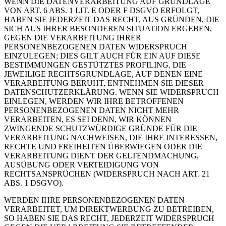
WENN DIE DATENVERARBEITUNG AUF GRUNDLAGE
VON ART. 6 ABS. 1 LIT. E ODER F DSGVO ERFOLGT,
HABEN SIE JEDERZEIT DAS RECHT, AUS GRÜNDEN, DIE
SICH AUS IHRER BESONDEREN SITUATION ERGEBEN,
GEGEN DIE VERARBEITUNG IHRER
PERSONENBEZOGENEN DATEN WIDERSPRUCH
EINZULEGEN; DIES GILT AUCH FÜR EIN AUF DIESE
BESTIMMUNGEN GESTÜTZTES PROFILING. DIE
JEWEILIGE RECHTSGRUNDLAGE, AUF DENEN EINE
VERARBEITUNG BERUHT, ENTNEHMEN SIE DIESER
DATENSCHUTZERKLÄRUNG. WENN SIE WIDERSPRUCH
EINLEGEN, WERDEN WIR IHRE BETROFFENEN
PERSONENBEZOGENEN DATEN NICHT MEHR
VERARBEITEN, ES SEI DENN, WIR KÖNNEN
ZWINGENDE SCHUTZWÜRDIGE GRÜNDE FÜR DIE
VERARBEITUNG NACHWEISEN, DIE IHRE INTERESSEN,
RECHTE UND FREIHEITEN ÜBERWIEGEN ODER DIE
VERARBEITUNG DIENT DER GELTENDMACHUNG,
AUSÜBUNG ODER VERTEIDIGUNG VON
RECHTSANSPRÜCHEN (WIDERSPRUCH NACH ART. 21
ABS. 1 DSGVO).
WERDEN IHRE PERSONENBEZOGENEN DATEN
VERARBEITET, UM DIREKTWERBUNG ZU BETREIBEN,
SO HABEN SIE DAS RECHT, JEDERZEIT WIDERSPRUCH